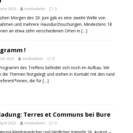
i
June 2023
mediadeter
0
ühen Morgen des 20. Juni gab es eine zweite Welle von
nahmen und mehrere Hausdurchsuchungen. Mindestens 18
nen an etwa zehn verschiedenen Orten in
[…]
ogramm !
une 2023
mediadeter
0
rogramm des Treffens befindet sich noch im Aufbau. Wir
 die Themen festgelegt und stehen in Kontakt mit den rund
eferent*innen, die für
[…]
ladung: Terres et Communs bei Bure
April 2023
mediadeter
0
nung kleinbäuerlicher und ländlicher Kämpfe 26. August –