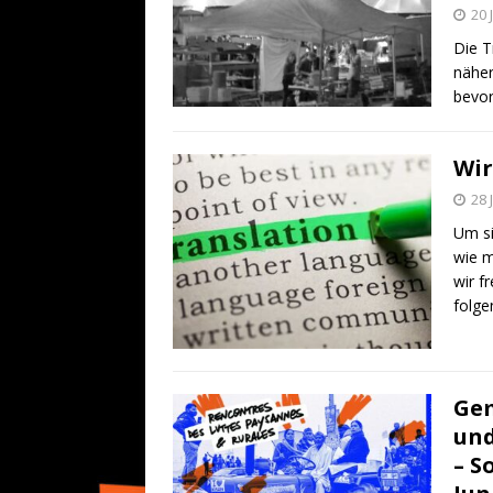
20 
Die T
näher
bevor
Wir
28 
Um si
wie m
wir f
folg
Gem
und
– S