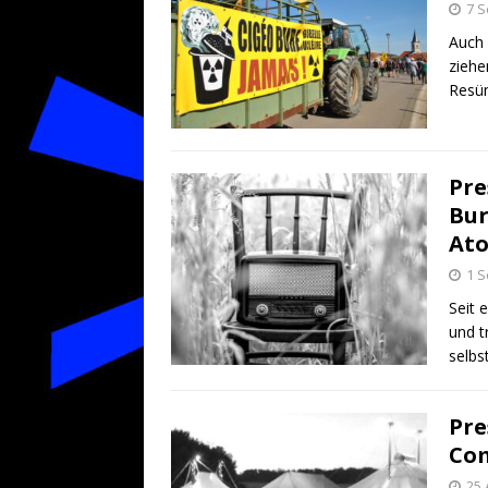
7 
Auch 
ziehe
Res
Pre
Bur
Ato
1 
Seit 
und t
selbs
Pre
Com
25 