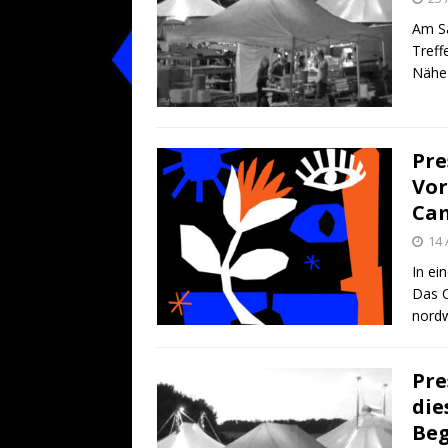
Am Sa
Treff
Nähe 
Pre
Vor
Ca
14 
In ei
Das C
nordw
Pre
die
Be