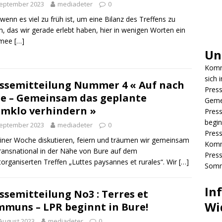
September 2023
mediadeter
0
wenn es viel zu früh ist, um eine Bilanz des Treffens zu
n, das wir gerade erlebt haben, hier in wenigen Worten ein
ümee
[…]
Uns
Komm
sich 
ssemitteilung Nummer 4 « Auf nach
Press
e – Gemeinsam das geplante
Geme
mklo verhindern »
Press
begin
September 2023
mediadeter
0
Press
einer Woche diskutieren, feiern und träumen wir gemeinsam
Komm
ransnational in der Nähe von Bure auf dem
Press
torganiserten Treffen „Luttes paysannes et rurales“. Wir
[…]
Somm
In
ssemitteilung No3 : Terres et
Wi
muns – LPR beginnt in Bure!
August 2023
mediadeter
0