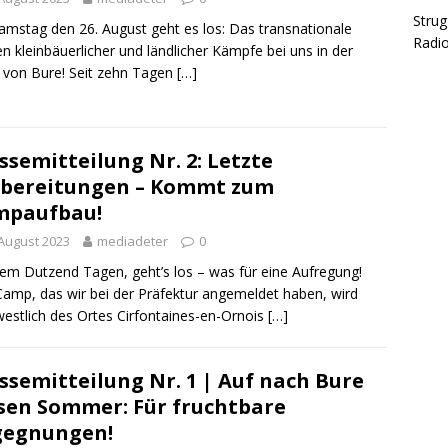
Strug
mstag den 26. August geht es los: Das transnationale
Radio
en kleinbäuerlicher und ländlicher Kämpfe bei uns in der
von Bure! Seit zehn Tagen
[…]
ssemitteilung Nr. 2: Letzte
bereitungen – Kommt zum
mpaufbau!
August 2023
mediadeter
0
nem Dutzend Tagen, geht’s los – was für eine Aufregung!
amp, das wir bei der Präfektur angemeldet haben, wird
estlich des Ortes Cirfontaines-en-Ornois
[…]
ssemitteilung Nr. 1 | Auf nach Bure
sen Sommer: Für fruchtbare
gegnungen!