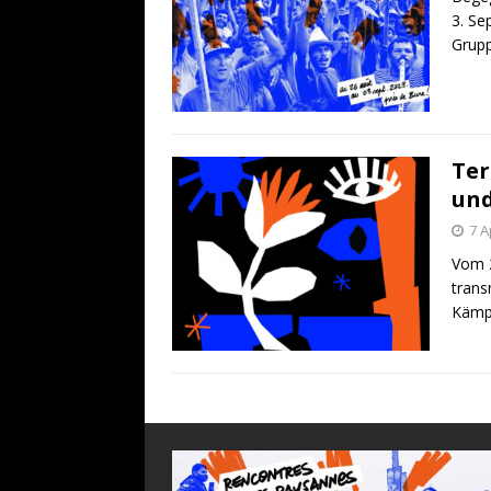
3. Se
Grupp
Ter
und
7 A
Vom 2
trans
Kämpf