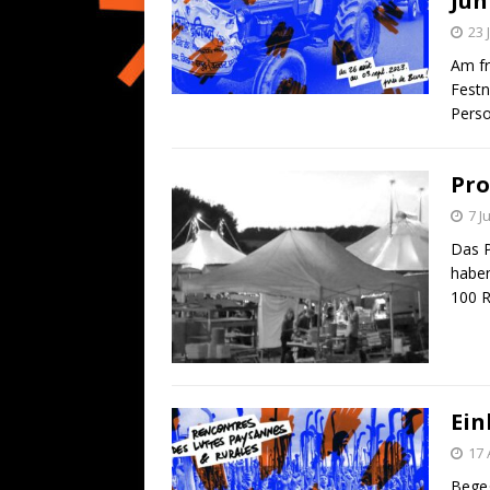
Jun
23 
Am fr
Fest
Perso
Pr
7 J
Das P
haben
100 R
Ein
17 
Begeg